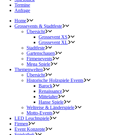
Termine
Anfrage
Home
Grossevents & Stadtfeste
Übersicht
Grossevent XS
Grossevent XL
Stadtfeste
Gartenschauen
Firmenevents
Mega Spiele
Themenwelten
Übersicht
Historische Holzspiele Events
Barock
Renaissance
Mittelalter
Hanse Spiele
Weltreise & Länderspiele
Motto-Events
LED Leuchtspiele
Firmen
Event Konzepte
Spielothek