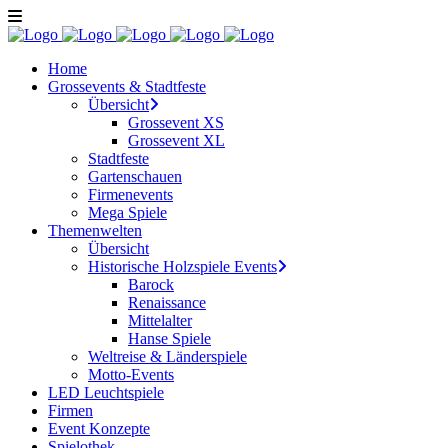
Home
Grossevents & Stadtfeste
Übersicht
Grossevent XS
Grossevent XL
Stadtfeste
Gartenschauen
Firmenevents
Mega Spiele
Themenwelten
Übersicht
Historische Holzspiele Events
Barock
Renaissance
Mittelalter
Hanse Spiele
Weltreise & Länderspiele
Motto-Events
LED Leuchtspiele
Firmen
Event Konzepte
Spielothek