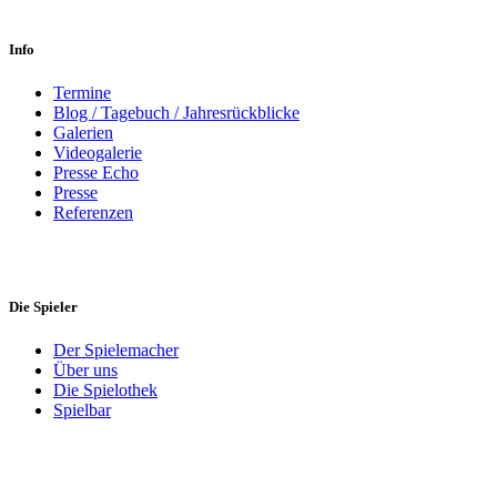
Info
Termine
Blog / Tagebuch / Jahresrückblicke
Galerien
Videogalerie
Presse Echo
Presse
Referenzen
Die Spieler
Der Spielemacher
Über uns
Die Spielothek
Spielbar