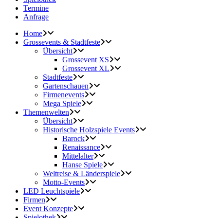
Termine
Anfrage
Home
Grossevents & Stadtfeste
Übersicht
Grossevent XS
Grossevent XL
Stadtfeste
Gartenschauen
Firmenevents
Mega Spiele
Themenwelten
Übersicht
Historische Holzspiele Events
Barock
Renaissance
Mittelalter
Hanse Spiele
Weltreise & Länderspiele
Motto-Events
LED Leuchtspiele
Firmen
Event Konzepte
Spielothek