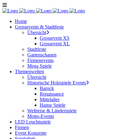
Home
Grossevents & Stadtfeste
Übersicht
Grossevent XS
Grossevent XL
Stadtfeste
Gartenschauen
Firmenevents
Mega Spiele
Themenwelten
Übersicht
Historische Holzspiele Events
Barock
Renaissance
Mittelalter
Hanse Spiele
Weltreise & Länderspiele
Motto-Events
LED Leuchtspiele
Firmen
Event Konzepte
Spielothek