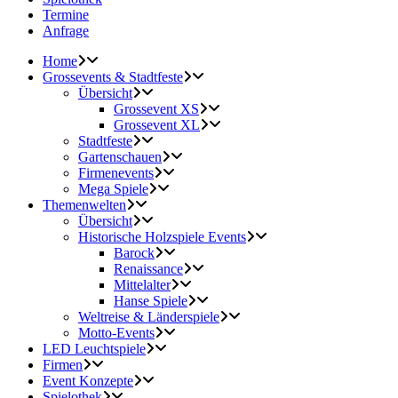
Termine
Anfrage
Home
Grossevents & Stadtfeste
Übersicht
Grossevent XS
Grossevent XL
Stadtfeste
Gartenschauen
Firmenevents
Mega Spiele
Themenwelten
Übersicht
Historische Holzspiele Events
Barock
Renaissance
Mittelalter
Hanse Spiele
Weltreise & Länderspiele
Motto-Events
LED Leuchtspiele
Firmen
Event Konzepte
Spielothek