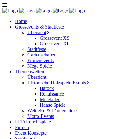
Home
Grossevents & Stadtfeste
Übersicht
Grossevent XS
Grossevent XL
Stadtfeste
Gartenschauen
Firmenevents
Mega Spiele
Themenwelten
Übersicht
Historische Holzspiele Events
Barock
Renaissance
Mittelalter
Hanse Spiele
Weltreise & Länderspiele
Motto-Events
LED Leuchtspiele
Firmen
Event Konzepte
Spielothek