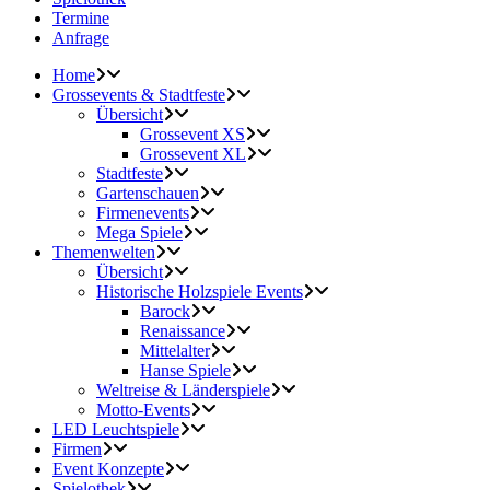
Termine
Anfrage
Home
Grossevents & Stadtfeste
Übersicht
Grossevent XS
Grossevent XL
Stadtfeste
Gartenschauen
Firmenevents
Mega Spiele
Themenwelten
Übersicht
Historische Holzspiele Events
Barock
Renaissance
Mittelalter
Hanse Spiele
Weltreise & Länderspiele
Motto-Events
LED Leuchtspiele
Firmen
Event Konzepte
Spielothek