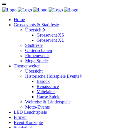
Home
Grossevents & Stadtfeste
Übersicht
Grossevent XS
Grossevent XL
Stadtfeste
Gartenschauen
Firmenevents
Mega Spiele
Themenwelten
Übersicht
Historische Holzspiele Events
Barock
Renaissance
Mittelalter
Hanse Spiele
Weltreise & Länderspiele
Motto-Events
LED Leuchtspiele
Firmen
Event Konzepte
Spielothek