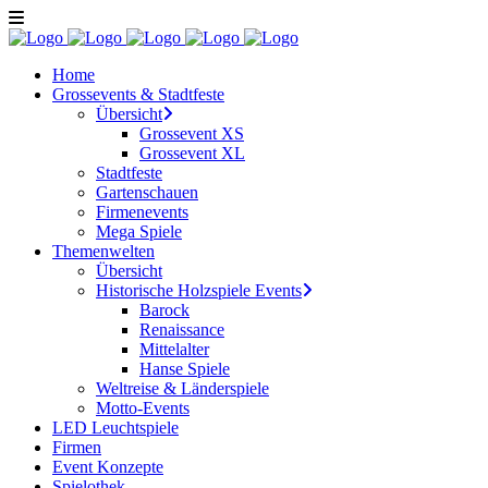
Home
Grossevents & Stadtfeste
Übersicht
Grossevent XS
Grossevent XL
Stadtfeste
Gartenschauen
Firmenevents
Mega Spiele
Themenwelten
Übersicht
Historische Holzspiele Events
Barock
Renaissance
Mittelalter
Hanse Spiele
Weltreise & Länderspiele
Motto-Events
LED Leuchtspiele
Firmen
Event Konzepte
Spielothek