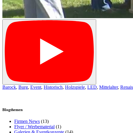
Barock
,
Burg
,
Event
,
Historisch
,
Holzspiele
,
LED
,
Mittelalter
,
Renais
Blogthemen
Firmen News
(13)
Flyer / Werbematerial
(1)
Galerien & Eventkonzepte
(14)