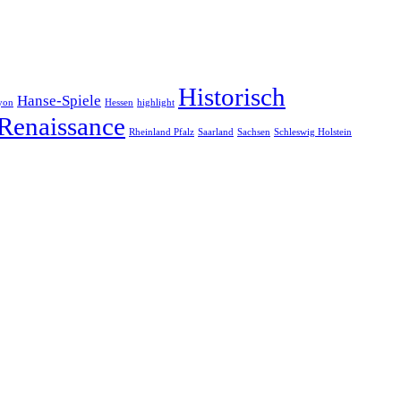
Historisch
Hanse-Spiele
yon
Hessen
highlight
Renaissance
Rheinland Pfalz
Saarland
Sachsen
Schleswig Holstein