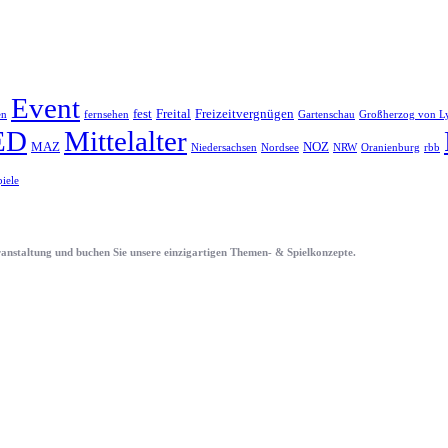
Event
fest
Freital
Freizeitvergnügen
en
fernsehen
Gartenschau
Großherzog von L
ED
Mittelalter
MAZ
NOZ
Niedersachsen
Nordsee
NRW
Oranienburg
rbb
piele
eranstaltung und buchen Sie unsere einzigartigen Themen- & Spielkonzepte.