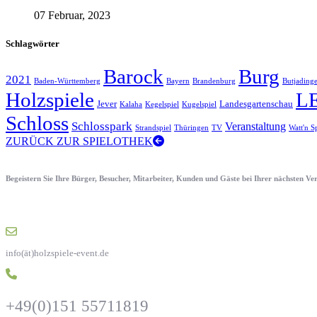
07 Februar, 2023
Schlagwörter
Barock
Burg
2021
Baden-Württemberg
Bayern
Brandenburg
Butjading
Holzspiele
L
Jever
Landesgartenschau
Kalaha
Kegelspiel
Kugelspiel
Schloss
Schlosspark
Veranstaltung
Strandspiel
Thüringen
TV
Watt'n S
ZURÜCK ZUR SPIELOTHEK
Begeistern Sie Ihre Bürger, Besucher, Mitarbeiter, Kunden und Gäste bei Ihrer nächsten V
info(ät)holzspiele-event.de
+49(0)151 55711819