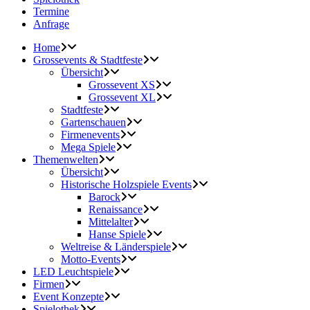
Termine
Anfrage
Home
Grossevents & Stadtfeste
Übersicht
Grossevent XS
Grossevent XL
Stadtfeste
Gartenschauen
Firmenevents
Mega Spiele
Themenwelten
Übersicht
Historische Holzspiele Events
Barock
Renaissance
Mittelalter
Hanse Spiele
Weltreise & Länderspiele
Motto-Events
LED Leuchtspiele
Firmen
Event Konzepte
Spielothek