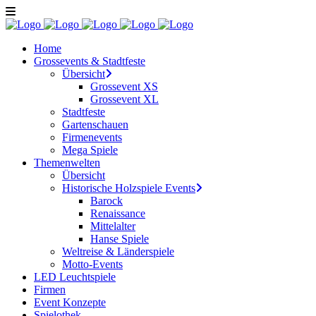
Home
Grossevents & Stadtfeste
Übersicht
Grossevent XS
Grossevent XL
Stadtfeste
Gartenschauen
Firmenevents
Mega Spiele
Themenwelten
Übersicht
Historische Holzspiele Events
Barock
Renaissance
Mittelalter
Hanse Spiele
Weltreise & Länderspiele
Motto-Events
LED Leuchtspiele
Firmen
Event Konzepte
Spielothek