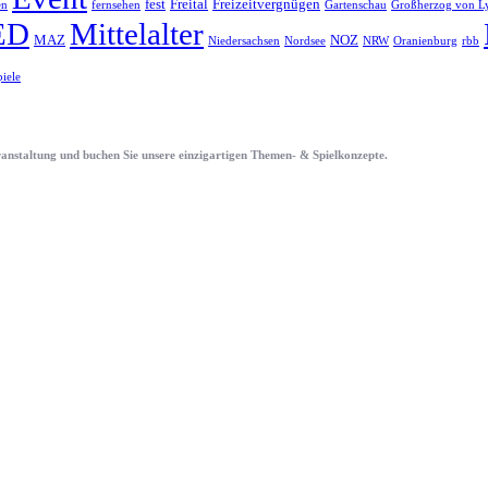
fest
Freital
Freizeitvergnügen
en
fernsehen
Gartenschau
Großherzog von L
ED
Mittelalter
MAZ
NOZ
Niedersachsen
Nordsee
NRW
Oranienburg
rbb
piele
eranstaltung und buchen Sie unsere einzigartigen Themen- & Spielkonzepte.