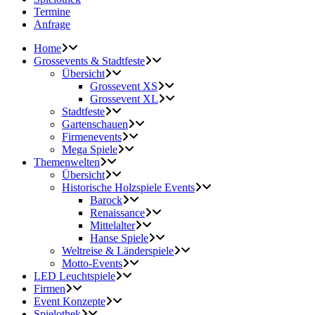
Termine
Anfrage
Home
Grossevents & Stadtfeste
Übersicht
Grossevent XS
Grossevent XL
Stadtfeste
Gartenschauen
Firmenevents
Mega Spiele
Themenwelten
Übersicht
Historische Holzspiele Events
Barock
Renaissance
Mittelalter
Hanse Spiele
Weltreise & Länderspiele
Motto-Events
LED Leuchtspiele
Firmen
Event Konzepte
Spielothek