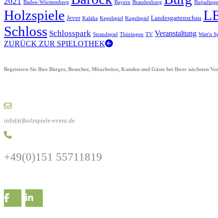
2021
Baden-Württemberg
Bayern
Brandenburg
Butjading
Holzspiele
L
Jever
Landesgartenschau
Kalaha
Kegelspiel
Kugelspiel
Schloss
Schlosspark
Veranstaltung
Strandspiel
Thüringen
TV
Watt'n S
ZURÜCK ZUR SPIELOTHEK
Begeistern Sie Ihre Bürger, Besucher, Mitarbeiter, Kunden und Gäste bei Ihrer nächsten V
info(ät)holzspiele-event.de
+49(0)151 55711819