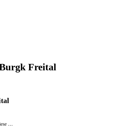
Burgk Freital
tal
wiese …