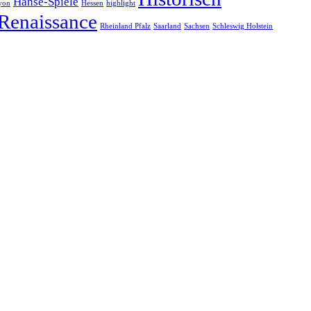
Hanse-Spiele
yon
Hessen
highlight
Renaissance
Rheinland Pfalz
Saarland
Sachsen
Schleswig Holstein