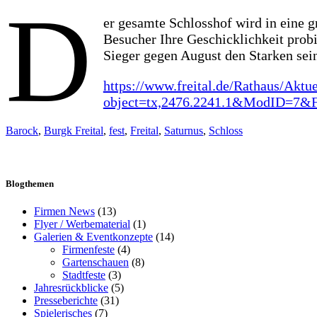
D
er gesamte Schlosshof wird in eine g
Besucher Ihre Geschicklichkeit probi
Sieger gegen August den Starken sei
https://www.freital.de/Rathaus/Aktu
object=tx,2476.2241.1&ModID=7&
Barock
,
Burgk Freital
,
fest
,
Freital
,
Saturnus
,
Schloss
Blogthemen
Firmen News
(13)
Flyer / Werbematerial
(1)
Galerien & Eventkonzepte
(14)
Firmenfeste
(4)
Gartenschauen
(8)
Stadtfeste
(3)
Jahresrückblicke
(5)
Presseberichte
(31)
Spielerisches
(7)