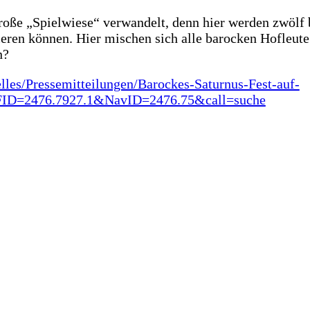
roße „Spielwiese“ verwandelt, denn hier werden zwölf 
eren können. Hier mischen sich alle barocken Hofleute 
n?
elles/Pressemitteilungen/Barockes-Saturnus-Fest-auf-
FID=2476.7927.1&NavID=2476.75&call=suche