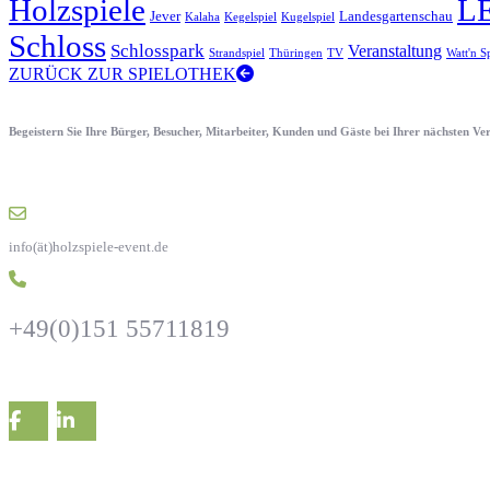
Holzspiele
L
Jever
Landesgartenschau
Kalaha
Kegelspiel
Kugelspiel
Schloss
Schlosspark
Veranstaltung
Strandspiel
Thüringen
TV
Watt'n S
ZURÜCK ZUR SPIELOTHEK
Begeistern Sie Ihre Bürger, Besucher, Mitarbeiter, Kunden und Gäste bei Ihrer nächsten V
info(ät)holzspiele-event.de
+49(0)151 55711819