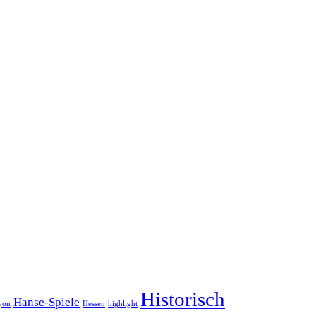
Historisch
Hanse-Spiele
yon
Hessen
highlight