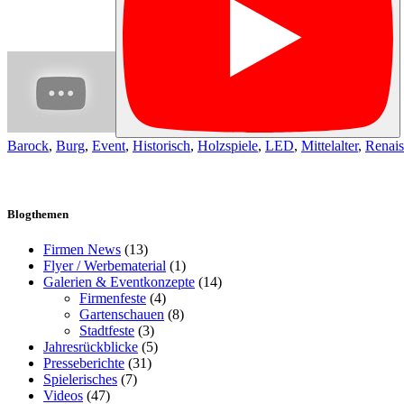
Barock
,
Burg
,
Event
,
Historisch
,
Holzspiele
,
LED
,
Mittelalter
,
Renais
Blogthemen
Firmen News
(13)
Flyer / Werbematerial
(1)
Galerien & Eventkonzepte
(14)
Firmenfeste
(4)
Gartenschauen
(8)
Stadtfeste
(3)
Jahresrückblicke
(5)
Presseberichte
(31)
Spielerisches
(7)
Videos
(47)