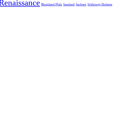
Renaissance
Rheinland Pfalz
Saarland
Sachsen
Schleswig Holstein