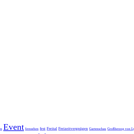
Event
fest
Freital
Freizeitvergnügen
en
fernsehen
Gartenschau
Großherzog von L