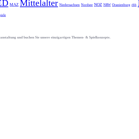
ED
Mittelalter
MAZ
NOZ
Niedersachsen
Nordsee
NRW
Oranienburg
rbb
piele
eranstaltung und buchen Sie unsere einzigartigen Themen- & Spielkonzepte.