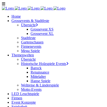
Home
Grossevents & Stadtfeste
Übersicht
Grossevent XS
Grossevent XL
Stadtfeste
Gartenschauen
Firmenevents
Mega Spiele
Themenwelten
Übersicht
Historische Holzspiele Events
Barock
Renaissance
Mittelalter
Hanse Spiele
Weltreise & Länderspiele
Motto-Events
LED Leuchtspiele
Firmen
Event Konzepte
Spielothek