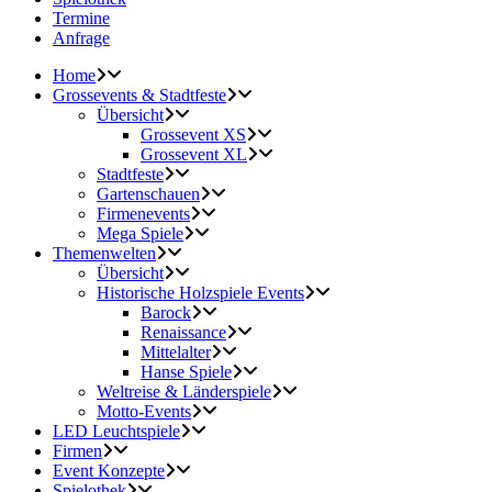
Termine
Anfrage
Home
Grossevents & Stadtfeste
Übersicht
Grossevent XS
Grossevent XL
Stadtfeste
Gartenschauen
Firmenevents
Mega Spiele
Themenwelten
Übersicht
Historische Holzspiele Events
Barock
Renaissance
Mittelalter
Hanse Spiele
Weltreise & Länderspiele
Motto-Events
LED Leuchtspiele
Firmen
Event Konzepte
Spielothek