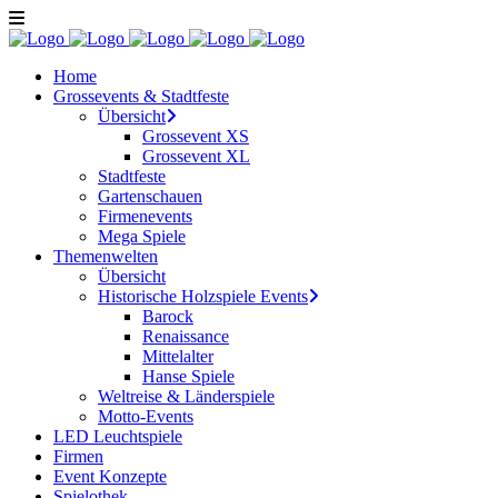
Home
Grossevents & Stadtfeste
Übersicht
Grossevent XS
Grossevent XL
Stadtfeste
Gartenschauen
Firmenevents
Mega Spiele
Themenwelten
Übersicht
Historische Holzspiele Events
Barock
Renaissance
Mittelalter
Hanse Spiele
Weltreise & Länderspiele
Motto-Events
LED Leuchtspiele
Firmen
Event Konzepte
Spielothek