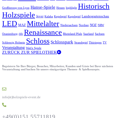
Historisch
Hanse-Spiele
Großherzog von Lyon
Hessen
highlight
Holzspiele
Jever
Landesgartenschau
Kalaha
Kegelspiel
Kugelspiel
LED
Mittelalter
MAZ
NOZ
Niedersachsen
Nordsee
NRW
Renaissance
Oranienburg
rbb
Rheinland Pfalz
Saarland
Sachsen
Schloss
Schlosspark
Schleswig Holstein
Strandspiel
Thüringen
TV
Veranstaltung
Watt'n Spiele
ZURÜCK ZUR SPIELOTHEK
Begeistern Sie Ihre Bürger, Besucher, Mitarbeiter, Kunden und Gäste bei Ihrer nächsten
Veranstaltung und buchen Sie unsere einzigartigen Themen- & Spielkonzepte.
info(ät)holzspiele-event.de
+49(0)151 55711819