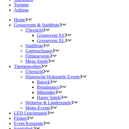
Termine
Anfrage
Home
Grossevents & Stadtfeste
Übersicht
Grossevent XS
Grossevent XL
Stadtfeste
Gartenschauen
Firmenevents
Mega Spiele
Themenwelten
Übersicht
Historische Holzspiele Events
Barock
Renaissance
Mittelalter
Hanse Spiele
Weltreise & Länderspiele
Motto-Events
LED Leuchtspiele
Firmen
Event Konzepte
Spielothek