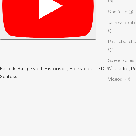
(8)
Stadtfeste
(3)
Jahresrückbli
(5)
Pressebericht
(31)
Spielerisches
(7)
Barock
,
Burg
,
Event
,
Historisch
,
Holzspiele
,
LED
,
Mittelalter
,
R
Schloss
Videos
(47)