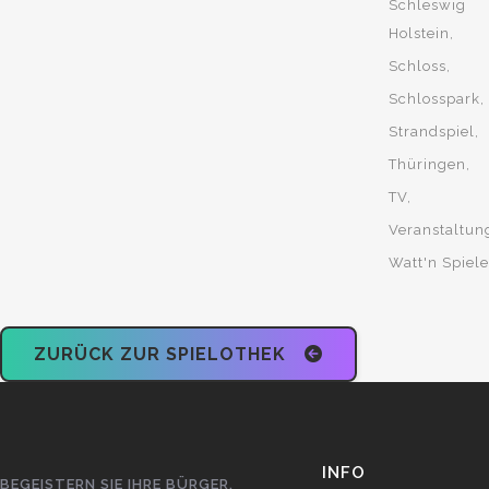
Schleswig
Holstein
Schloss
Schlosspark
Strandspiel
Thüringen
TV
Veranstaltun
Watt'n Spiele
ZURÜCK ZUR SPIELOTHEK
INFO
BEGEISTERN SIE IHRE BÜRGER,