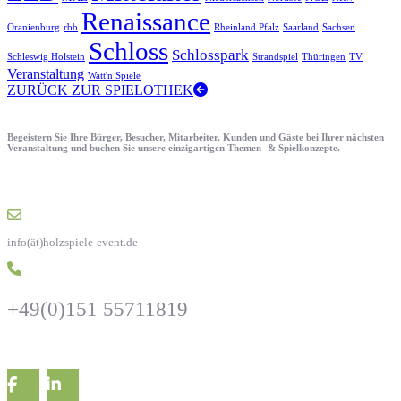
Renaissance
Oranienburg
rbb
Rheinland Pfalz
Saarland
Sachsen
Schloss
Schlosspark
Schleswig Holstein
Strandspiel
Thüringen
TV
Veranstaltung
Watt'n Spiele
ZURÜCK ZUR SPIELOTHEK
Begeistern Sie Ihre Bürger, Besucher, Mitarbeiter, Kunden und Gäste bei Ihrer nächsten
Veranstaltung und buchen Sie unsere einzigartigen Themen- & Spielkonzepte.
info(ät)holzspiele-event.de
+49(0)151 55711819