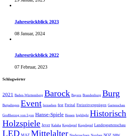
Jahresrückblick 2023
08 Januar, 2024
Jahresrückblick 2022
07 Februar, 2023
Schlagwörter
Barock
Burg
2021
Baden-Württemberg
Bayern
Brandenburg
Event
fest
Freital
Freizeitvergnügen
Butjadingen
fernsehen
Gartenschau
Historisch
Hanse-Spiele
Großherzog von Lyon
Hessen
highlight
Holzspiele
Jever
Landesgartenschau
Kalaha
Kegelspiel
Kugelspiel
LED
Mittelalter
MAZ
NOZ
Niedersachsen
Nordsee
NRW