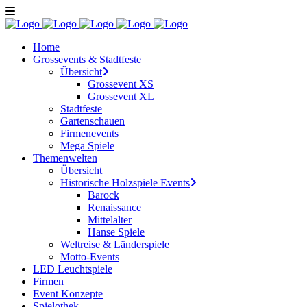
Home
Grossevents & Stadtfeste
Übersicht
Grossevent XS
Grossevent XL
Stadtfeste
Gartenschauen
Firmenevents
Mega Spiele
Themenwelten
Übersicht
Historische Holzspiele Events
Barock
Renaissance
Mittelalter
Hanse Spiele
Weltreise & Länderspiele
Motto-Events
LED Leuchtspiele
Firmen
Event Konzepte
Spielothek