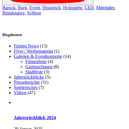
Barock
,
Burg
,
Event
,
Historisch
,
Holzspiele
,
LED
,
Mittelalter
,
Renaissance
,
Schloss
Blogthemen
Firmen News
(13)
Flyer / Werbematerial
(1)
Galerien & Eventkonzepte
(14)
Firmenfeste
(4)
Gartenschauen
(8)
Stadtfeste
(3)
Jahresrückblicke
(5)
Presseberichte
(31)
Spielerisches
(7)
Videos
(47)
Jahresrückblick 2024
29 Januar, 2025