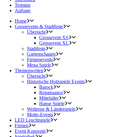
Termine
Anfrage
Home
Grossevents & Stadtfeste
Übersicht
Grossevent XS
Grossevent XL
Stadtfeste
Gartenschauen
Firmenevents
Mega Spiele
Themenwelten
Übersicht
Historische Holzspiele Events
Barock
Renaissance
Mittelalter
Hanse Spiele
Weltreise & Länderspiele
Motto-Events
LED Leuchtspiele
Firmen
Event Konzepte
Spielothek