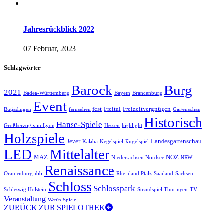
Jahresrückblick 2022
07 Februar, 2023
Schlagwörter
Barock
Burg
2021
Baden-Württemberg
Bayern
Brandenburg
Event
fest
Freital
Freizeitvergnügen
Butjadingen
fernsehen
Gartenschau
Historisch
Hanse-Spiele
Großherzog von Lyon
Hessen
highlight
Holzspiele
Jever
Landesgartenschau
Kalaha
Kegelspiel
Kugelspiel
LED
Mittelalter
MAZ
NOZ
Niedersachsen
Nordsee
NRW
Renaissance
Oranienburg
rbb
Rheinland Pfalz
Saarland
Sachsen
Schloss
Schlosspark
Schleswig Holstein
Strandspiel
Thüringen
TV
Veranstaltung
Watt'n Spiele
ZURÜCK ZUR SPIELOTHEK