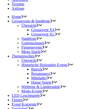
Termine
Anfrage
Home
Grossevents & Stadtfeste
Übersicht
Grossevent XS
Grossevent XL
Stadtfeste
Gartenschauen
Firmenevents
Mega Spiele
Themenwelten
Übersicht
Historische Holzspiele Events
Barock
Renaissance
Mittelalter
Hanse Spiele
Weltreise & Länderspiele
Motto-Events
LED Leuchtspiele
Firmen
Event Konzepte
Spielothek