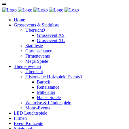
Home
Grossevents & Stadtfeste
Übersicht
Grossevent XS
Grossevent XL
Stadtfeste
Gartenschauen
Firmenevents
Mega Spiele
Themenwelten
Übersicht
Historische Holzspiele Events
Barock
Renaissance
Mittelalter
Hanse Spiele
Weltreise & Länderspiele
Motto-Events
LED Leuchtspiele
Firmen
Event Konzepte
Spielothek