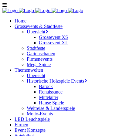
Home
Grossevents & Stadtfeste
Übersicht
Grossevent XS
Grossevent XL
Stadtfeste
Gartenschauen
Firmenevents
Mega Spiele
Themenwelten
Übersicht
Historische Holzspiele Events
Barock
Renaissance
Mittelalter
Hanse Spiele
Weltreise & Länderspiele
Motto-Events
LED Leuchtspiele
Firmen
Event Konzepte
Spielothek