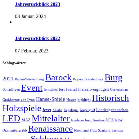
Jahresrückblick 2023
08 Januar, 2024
Jahresrückblick 2022
07 Februar, 2023
Schlagwörter
Barock
Burg
2021
Baden-Württemberg
Bayern
Brandenburg
Event
fest
Freital
Freizeitvergnügen
Butjadingen
fernsehen
Gartenschau
Historisch
Hanse-Spiele
Großherzog von Lyon
Hessen
highlight
Holzspiele
Jever
Landesgartenschau
Kalaha
Kegelspiel
Kugelspiel
LED
Mittelalter
MAZ
NOZ
Niedersachsen
Nordsee
NRW
Renaissance
Oranienburg
rbb
Rheinland Pfalz
Saarland
Sachsen
Schloss