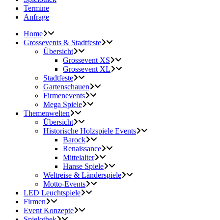
Termine
Anfrage
Home
Grossevents & Stadtfeste
Übersicht
Grossevent XS
Grossevent XL
Stadtfeste
Gartenschauen
Firmenevents
Mega Spiele
Themenwelten
Übersicht
Historische Holzspiele Events
Barock
Renaissance
Mittelalter
Hanse Spiele
Weltreise & Länderspiele
Motto-Events
LED Leuchtspiele
Firmen
Event Konzepte
Spielothek