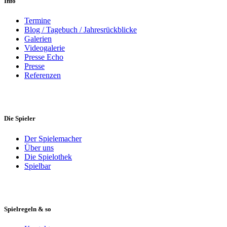
Info
Termine
Blog / Tagebuch / Jahresrückblicke
Galerien
Videogalerie
Presse Echo
Presse
Referenzen
Die Spieler
Der Spielemacher
Über uns
Die Spielothek
Spielbar
Spielregeln & so